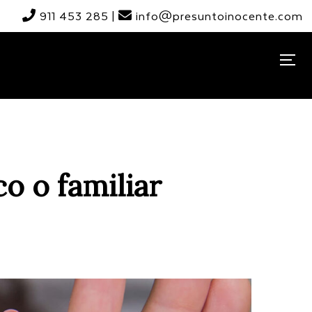
911 453 285
|
info@presuntoinocente.com
TOGG
o o familiar